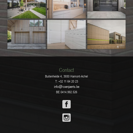
Contact
Buitenheide 4, 3930 Hamont-Achel
T: +32 11 64 20 23
info
coenjaerts.be
BE 0414.992.526