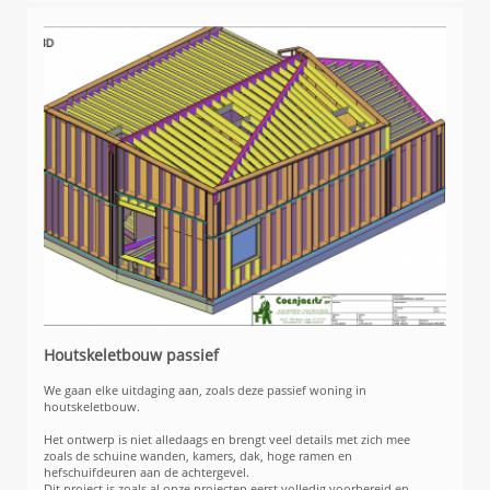
Houtskeletbouw passief
We gaan elke uitdaging aan, zoals deze passief woning in
houtskeletbouw.
Het ontwerp is niet alledaags en brengt veel details met zich mee
zoals de schuine wanden, kamers, dak, hoge ramen en
hefschuifdeuren aan de achtergevel.
Dit project is zoals al onze projecten eerst volledig voorbereid en