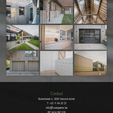
Contact
Buitenheide 4, 3930 Hamont-Achel
T: +32 11 64 20 23
info
coenjaerts.be
BE 0414.992.526